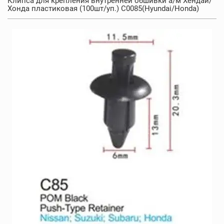
Клипса для крепления внутренней обшивки а/м Хендай/
Хонда пластиковая (100шт/уп.) C0085(Hyundai/Honda)