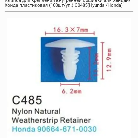
Клипса для крепления внутренней обшивки а/м Хендай/
Хонда пластиковая (100шт/уп.) C0485(Hyundai/Honda)