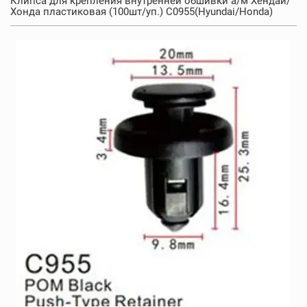
Клипса для крепления внутренней обшивки а/м Хендай/
Хонда пластиковая (100шт/уп.) C0955(Hyundai/Honda)