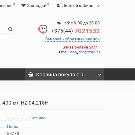
0
0
внение
Закладки
Личный кабинет
пн - сб: с 9.00 до 20.00
7021532
+375(44)
Заказать обратный звонок
Заказ онлайн 24/7
Email:
ooo_dnn@mail.ru
Корзина
покупок
: 0
, 400 мл HZ 04.218H
0 отзывов
Horex
53778