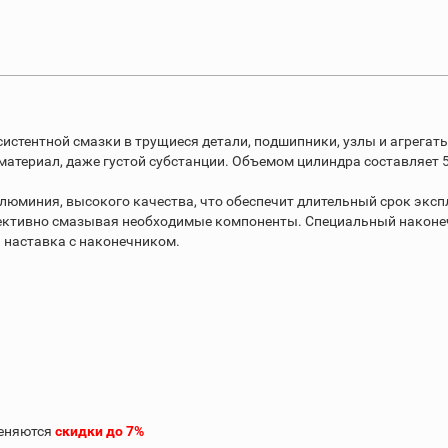
систентной смазки в трущиеся детали, подшипники, узлы и агрегат
материал, даже густой субстанции. Объемом цилиндра составляет 
алюминия, высокого качества, что обеспечит длительный срок экс
ективно смазывая необходимые компоненты. Специальный наконечн
 наставка с наконечником.
меняются
скидки до 7%