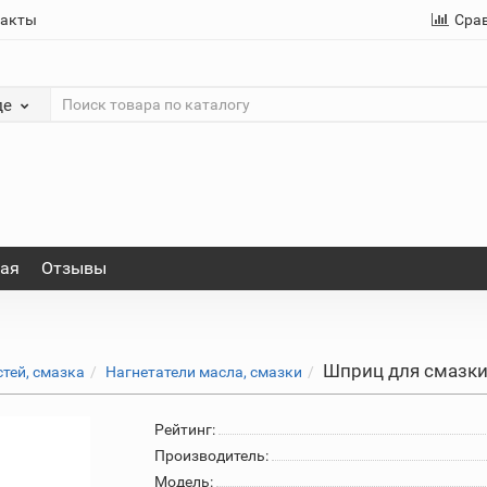
такты
Сра
де
ная
Отзывы
Шприц для смазки
тей, смазка
Нагнетатели масла, смазки
Рейтинг:
Производитель:
Модель: