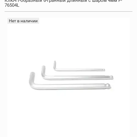
Ключ Г-образный 6-гранный длинный с шаром 4мм F-
76504L
Нет в наличии