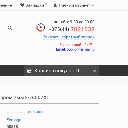
0
0
внение
Закладки
Личный кабинет
пн - сб: с 9.00 до 20.00
7021532
+375(44)
Заказать обратный звонок
Заказ онлайн 24/7
Email:
ooo_dnn@mail.ru
Корзина
покупок
: 0
шаром 7мм F-76507XL
0 отзывов
Forsage
58318