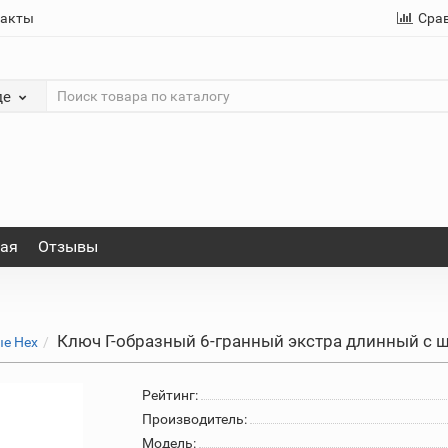
такты
Сра
де
ная
Отзывы
Ключ Г-образный 6-гранный экстра длинный с 
ые Hex
Рейтинг:
Производитель:
Модель: