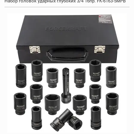
Набор головок ударных глубоких 3/4 16пр. FK-6163-5MPB