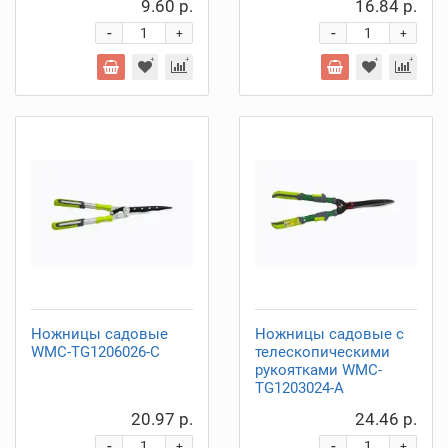
9.60 р.
16.84 р.
-
-
+
+
Ножницы садовые
Ножницы садовые с
WMC-TG1206026-C
телескопическими
рукоятками WMC-
TG1203024-A
20.97 р.
24.46 р.
-
-
+
+