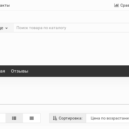
такты
Сра
де
ная
Отзывы
Сортировка: