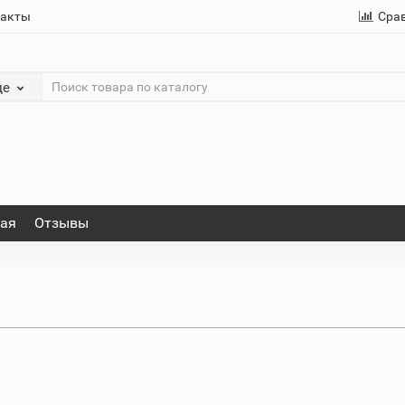
такты
Сра
де
ная
Отзывы