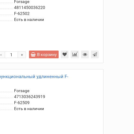
Forsage
4811450036220
F-62502
Есть в наличии
-
В корзину
+
офункциональный удлиненный F-
Forsage
4713036243919
F-62509
Есть в наличии