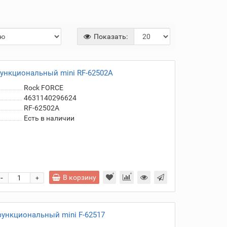
Показать:
функциональный mini RF-62502A
Rock FORCE
4631140296624
RF-62502A
Есть в наличии
-
В корзину
+
функциональный mini F-62517