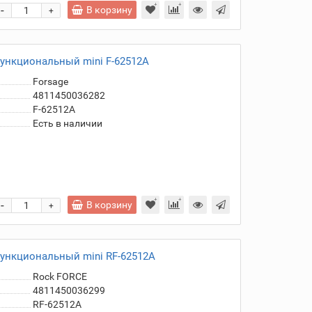
-
В корзину
+
функциональный mini F-62512A
Forsage
4811450036282
F-62512A
Есть в наличии
-
В корзину
+
функциональный mini RF-62512A
Rock FORCE
4811450036299
RF-62512A