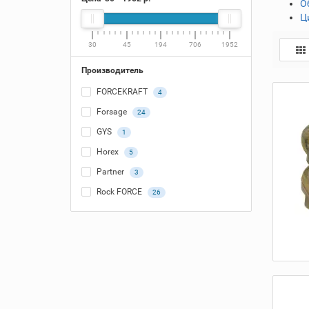
О
Ц
30
45
194
706
1952
Производитель
FORCEKRAFT
4
Forsage
24
GYS
1
Horex
5
Partner
3
Rock FORCE
26