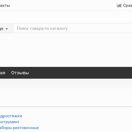
такты
Сра
де
ная
Отзывы
идростяжки
нструмент
аборы рихтовочные