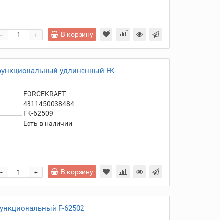
-
В корзину
+
офункциональный удлиненный FK-
FORCEKRAFT
4811450038484
FK-62509
Есть в наличии
-
В корзину
+
функциональный F-62502