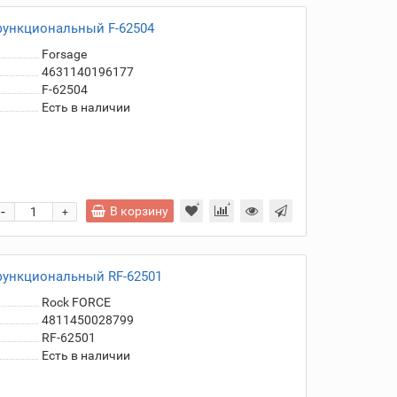
функциональный F-62504
Forsage
4631140196177
F-62504
Есть в наличии
-
В корзину
+
функциональный RF-62501
Rock FORCE
4811450028799
RF-62501
Есть в наличии