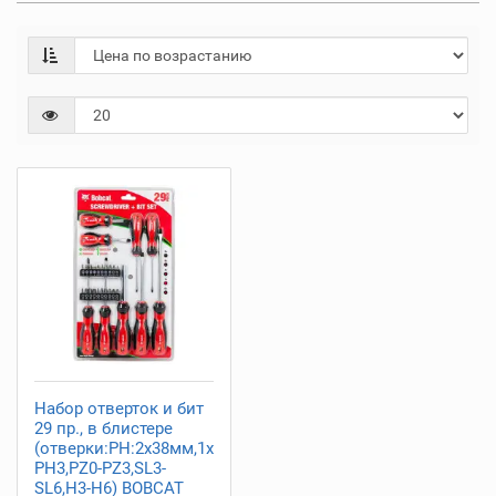
Набор отверток и бит
29 пр., в блистере
(отверки:PH:2х38мм,1х100,SL:6х38,3х75(2шт),5х100,6х100,6
PH3,PZ0-PZ3,SL3-
SL6,H3-H6) BOBCAT