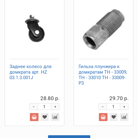
Заднее колесо для
Гильза плунжера к
домкрата арт. HZ
домкратам ТН - 33009,
03.1.3.001J
ТН - 33010 ТН - 33009-
P3
28.80 р.
29.70 р.
-
-
+
+