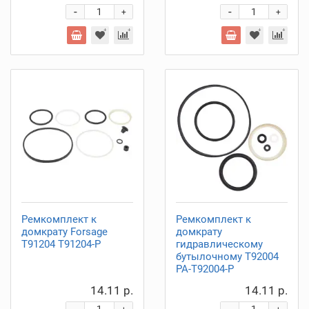
-
-
+
+
Ремкомплект к
Ремкомплект к
домкрату Forsage
домкрату
T91204 T91204-P
гидравлическому
бутылочному T92004
PA-T92004-P
14.11 р.
14.11 р.