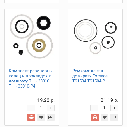
Комплект резиновых
Ремкомплект к
колец и прокладок к
домкрату Forsage
домкрату ТН - 33010
T91504 T91504-P
ТН - 33010-P4
19.22 р.
21.19 р.
-
-
+
+