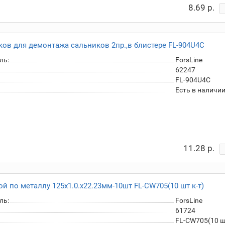
8.69 р.
ов для демонтажа сальников 2пр.,в блистере FL-904U4C
ль:
ForsLine
62247
FL-904U4C
Есть в наличи
11.28 р.
ой по металлу 125х1.0.х22.23мм-10шт FL-CW705(10 шт к-т)
ль:
ForsLine
61724
FL-CW705(10 шт