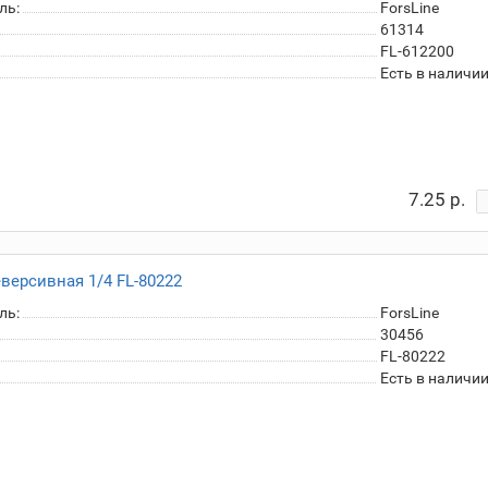
ль:
ForsLine
61314
FL-612200
Есть в наличи
7.25 р.
версивная 1/4 FL-80222
ль:
ForsLine
30456
FL-80222
Есть в наличи