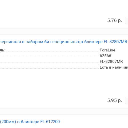
5.76 р.
версивная с набором бит специальных,в блистере FL-32807MR
ль:
ForsLine
62566
FL-32807MR
Есть в наличи
5.95 р.
(200мм) в блистере FL-612200