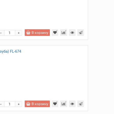
и
-
В корзину
+
зуба) FL-674
и
-
В корзину
+