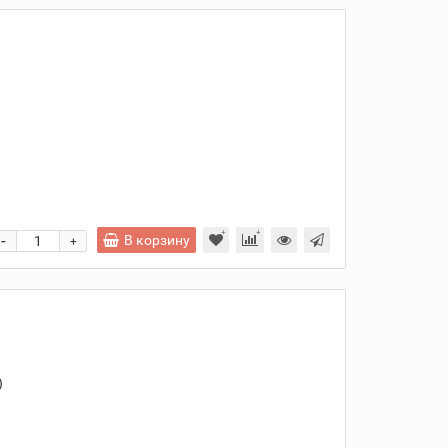
и
-
В корзину
+
)
и