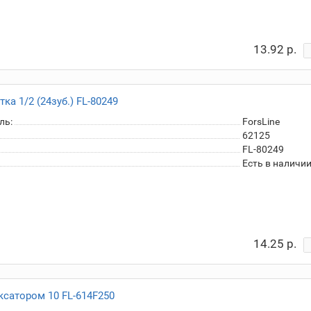
13.92 р.
ка 1/2 (24зуб.) FL-80249
ль:
ForsLine
62125
FL-80249
Есть в наличи
14.25 р.
сатором 10 FL-614F250