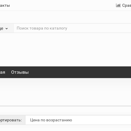
такты
Сра
де
ная
Отзывы
ртировать: