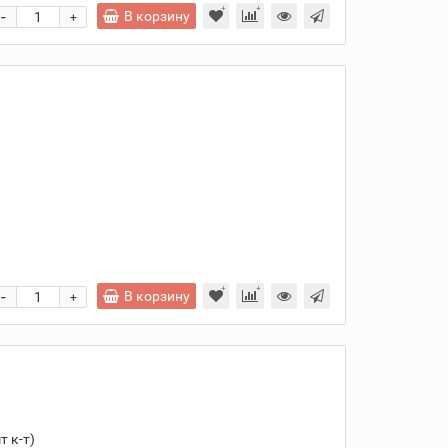
-
В корзину
+
и
-
В корзину
+
 к-т)