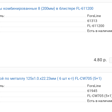
ы комбинированные 8 (200мм) в блистере FL-611200
ль:
ForsLine
61313
FL-611200
Есть в наличи
4.80 р.
й по металлу 125х1.0.х22.23мм ( 6 шт к-т) FL-CW705 (5+1)
ль:
ForsLine
61945
FL-CW705 (5+1
Есть в наличи