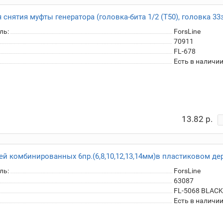
 снятия муфты генератора (головка-бита 1/2 (T50), головка 33з
ль:
ForsLine
70911
FL-678
Есть в наличи
13.82 р.
й комбинированных 6пр.(6,8,10,12,13,14мм)в пластиковом де
ль:
ForsLine
63087
FL-5068 BLACK
Есть в наличи