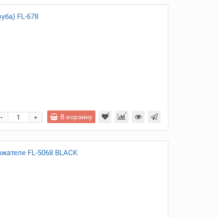
уба) FL-678
и
-
В корзину
+
ржателе FL-5068 BLACK
и