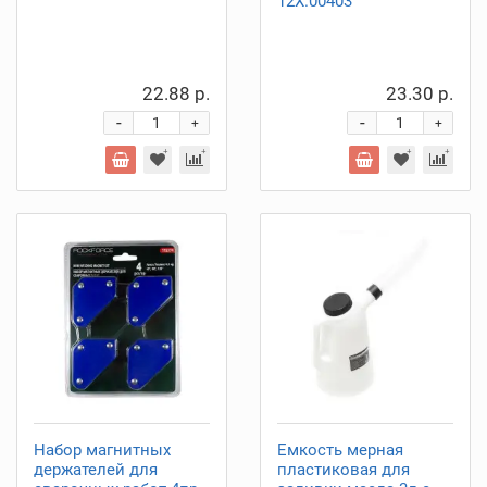
12X.00403
22.88 р.
23.30 р.
-
-
+
+
Набор магнитных
Емкость мерная
держателей для
пластиковая для