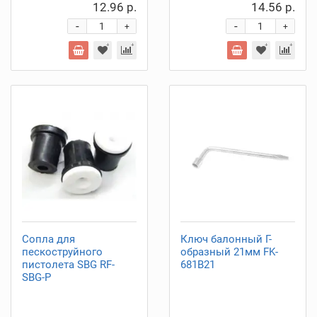
12.96 р.
14.56 р.
-
-
+
+
Cопла для
Ключ балонный Г-
пескоструйного
образный 21мм FK-
пистолета SBG RF-
681B21
SBG-P