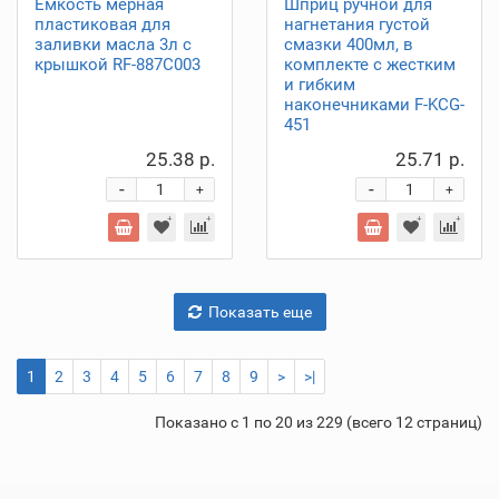
Емкость мерная
Шприц ручной для
пластиковая для
нагнетания густой
заливки масла 3л с
смазки 400мл, в
крышкой RF-887C003
комплекте с жестким
и гибким
наконечниками F-KCG-
451
25.38 р.
25.71 р.
-
-
+
+
Показать еще
1
2
3
4
5
6
7
8
9
>
>|
Показано с 1 по 20 из 229 (всего 12 страниц)