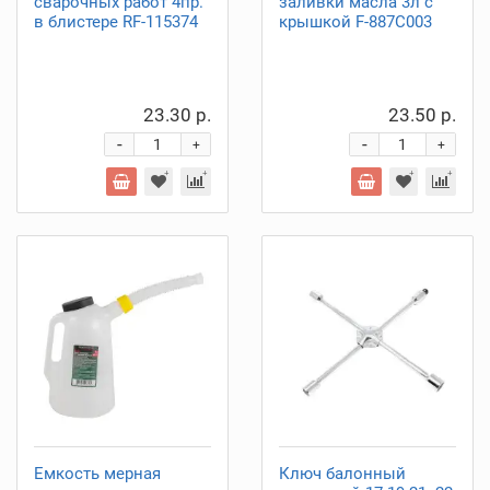
сварочных работ 4пр.
заливки масла 3л с
в блистере RF-115374
крышкой F-887C003
23.30 р.
23.50 р.
-
-
+
+
Емкость мерная
Ключ балонный