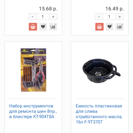
15.68 р.
16.49 р.
-
-
+
+
Набор инструментов
Емкость пластиковая
для ремонта шин 8пр.,
для слива
в блистере KT-904T8A
отработанного масла,
16л F-9T3707