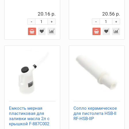
20.16 р.
20.56 р.
-
-
+
+
Емкость мерная
Сопло керамическое
пластиковая для
для пистолета HSB-II
заливки масла 2л с
RF-HSB-IIP
крышкой F-887C002