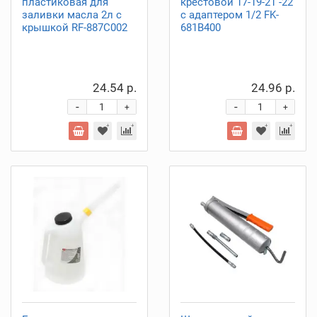
пластиковая для
крестовой 17-19-21 -22
заливки масла 2л с
с адаптером 1/2 FK-
крышкой RF-887C002
681B400
24.54 р.
24.96 р.
-
-
+
+