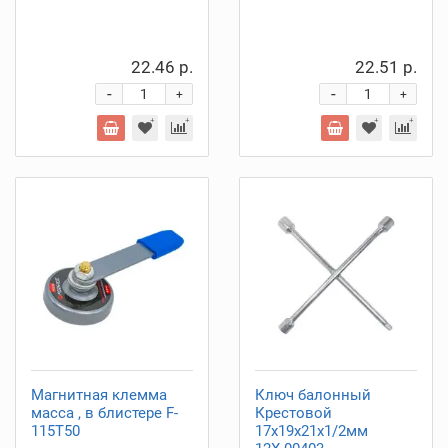
22.46 р.
22.51 р.
-
-
+
+
Магнитная клемма
Ключ балонный
масса , в блистере F-
Крестовой
115T50
17х19х21х1/2мм