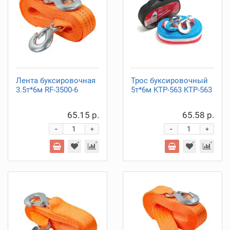
Лента буксировочная
Трос буксировочный
3.5т*6м RF-3500-6
5т*6м KTP-563 KTP-563
65.15 р.
65.58 р.
-
-
+
+