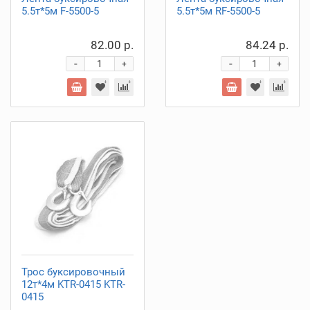
5.5т*5м F-5500-5
5.5т*5м RF-5500-5
82.00 р.
84.24 р.
-
-
+
+
Трос буксировочный
12т*4м KTR-0415 KTR-
0415