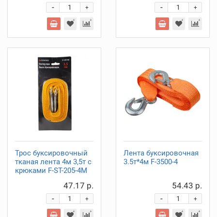
-
-
+
+
Трос буксировочный
Лента буксировочная
тканая лента 4м 3,5т с
3.5т*4м F-3500-4
крюками F-ST-205-4M
47.17 р.
54.43 р.
-
-
+
+