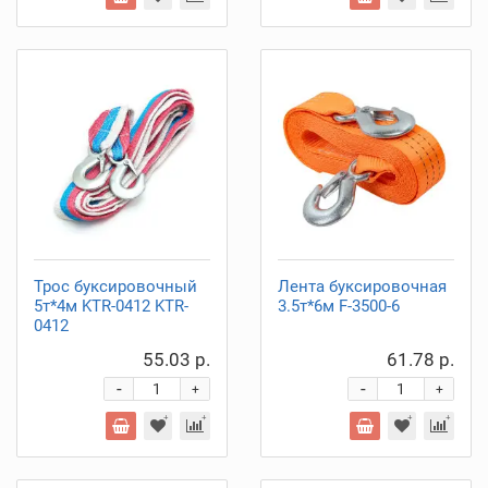
Трос буксировочный
Лента буксировочная
5т*4м KTR-0412 KTR-
3.5т*6м F-3500-6
0412
55.03 р.
61.78 р.
-
-
+
+