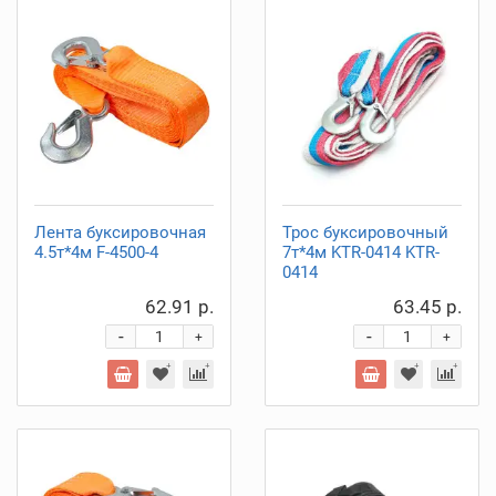
Лента буксировочная
Трос буксировочный
4.5т*4м F-4500-4
7т*4м KTR-0414 KTR-
0414
62.91 р.
63.45 р.
-
-
+
+