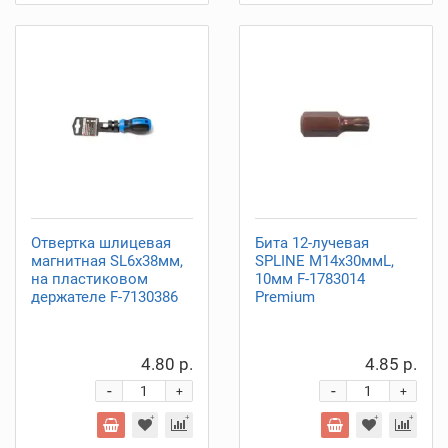
Отвертка шлицевая
Бита 12-лучевая
магнитная SL6х38мм,
SPLINE M14х30ммL,
на пластиковом
10мм F-1783014
держателе F-7130386
Premium
4.80 р.
4.85 р.
-
-
+
+