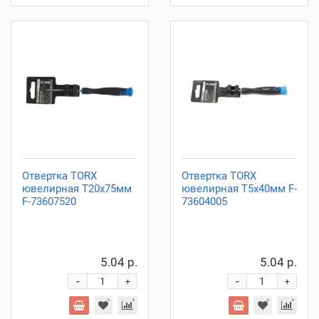
Отвертка TORX
Отвертка TORX
ювелирная Т20х75мм
ювелирная Т5х40мм F-
F-73607520
73604005
5.04 р.
5.04 р.
-
-
+
+