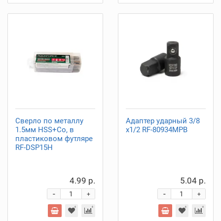
Сверло по металлу
Адаптер ударный 3/8
1.5мм HSS+Co, в
х1/2 RF-80934MPB
пластиковом футляре
RF-DSP15H
4.99 р.
5.04 р.
-
-
+
+