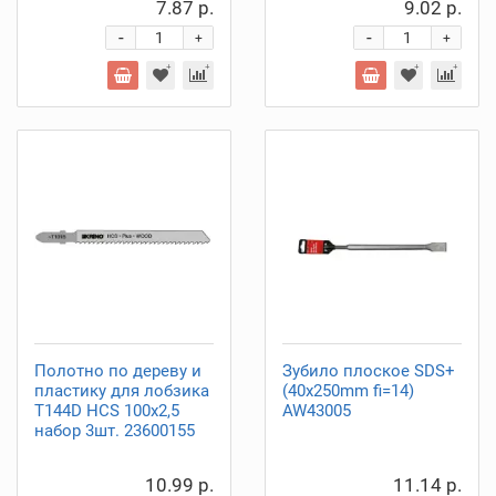
7.87 р.
9.02 р.
-
-
+
+
Полотно по дереву и
Зубило плоское SDS+
пластику для лобзика
(40x250mm fi=14)
T144D HCS 100х2,5
AW43005
набор 3шт. 23600155
10.99 р.
11.14 р.