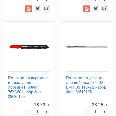
-
-
+
+
Полотно по керамике
Полотно по дереву
и стеклу для
для лобзика T344DF
лобзикаT150RIFF
BM HSS 116х2,2 набор
76ХС50 набор 3шт.
3шт. 23610105
23630150
18.73 р.
23.25 р.
-
-
+
+