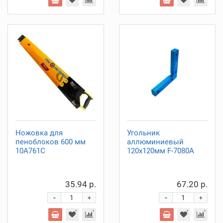
Ножовка для
Угольник
пеноблоков 600 мм
аллюминиевый
10A761C
120х120мм F-7080A
35.94 р.
67.20 р.
-
-
+
+