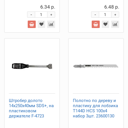
6.34 р.
6.48 р.
-
-
+
+
Штробер долото
Полотно по дереву и
14х250х40мм SDS+, на
пластику для лобзика
пластиковом
T144D HCS 100х4
держателе F-4723
набор 3шт. 23600130