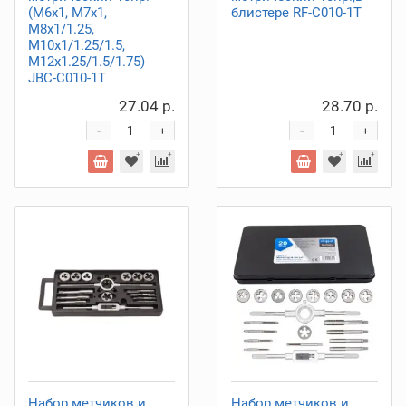
(М6х1, М7х1,
блистере RF-C010-1T
М8х1/1.25,
М10х1/1.25/1.5,
М12х1.25/1.5/1.75)
JBC-C010-1T
27.04 р.
28.70 р.
-
-
+
+
Набор метчиков и
Набор метчиков и