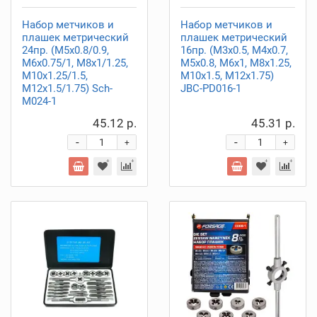
Набор метчиков и
Набор метчиков и
плашек метрический
плашек метрический
24пр. (М5х0.8/0.9,
16пр. (М3х0.5, М4х0.7,
М6х0.75/1, М8х1/1.25,
М5х0.8, М6х1, М8х1.25,
М10х1.25/1.5,
М10х1.5, М12х1.75)
М12х1.5/1.75) Sch-
JBC-PD016-1
M024-1
45.12 р.
45.31 р.
-
-
+
+