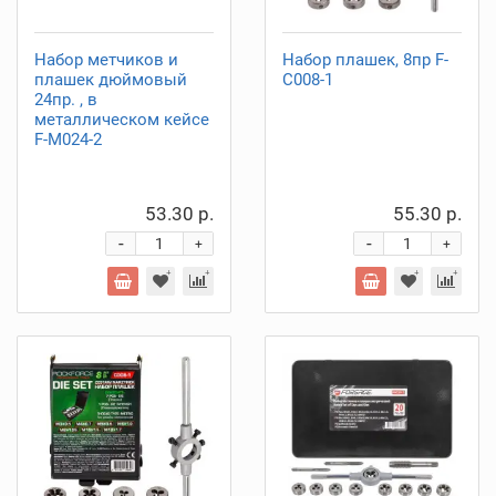
Набор метчиков и
Набор плашек, 8пр F-
плашек дюймовый
C008-1
24пр. , в
металлическом кейсе
F-M024-2
53.30 р.
55.30 р.
-
-
+
+