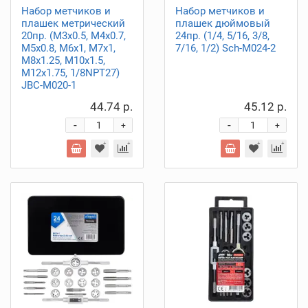
Набор метчиков и
Набор метчиков и
плашек метрический
плашек дюймовый
20пр. (М3х0.5, М4х0.7,
24пр. (1/4, 5/16, 3/8,
М5х0.8, М6х1, М7х1,
7/16, 1/2) Sch-M024-2
М8х1.25, М10х1.5,
М12х1.75, 1/8NPT27)
JBC-M020-1
44.74 р.
45.12 р.
-
-
+
+