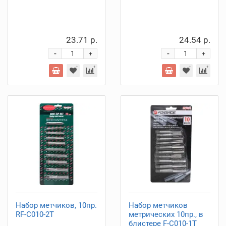
23.71 р.
24.54 р.
-
-
+
+
Набор метчиков, 10пр.
Набор метчиков
RF-C010-2T
метрических 10пр., в
блистере F-C010-1T