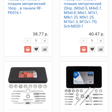
плашек метрический
плашек метрический
16пр. , в пенале RF-
20пр. (М3х0.5, М4х0.7,
PD016-1
М5х0.8, М6х1, М7х1,
М8х1.25, М9х1.25,
М10х1.5, М12х1.75)
Sch-M020-1
38.77 р.
40.47 р.
-
-
+
+