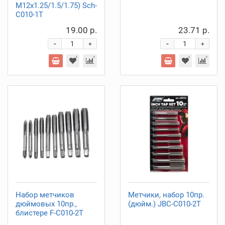
М12х1.25/1.5/1.75) Sch-
C010-1T
19.00 р.
23.71 р.
-
-
+
+
Набор метчиков
Метчики, набор 10пр.
дюймовых 10пр.,
(дюйм.) JBC-C010-2T
блистере F-C010-2T