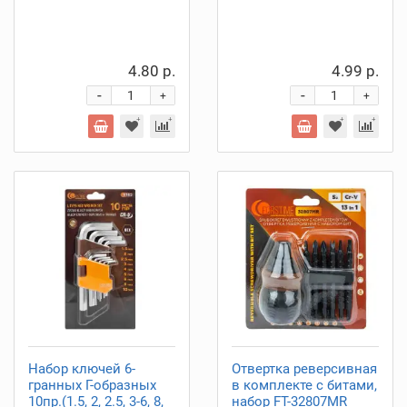
4.80 р.
4.99 р.
-
-
+
+
Набор ключей 6-
Отвертка реверсивная
гранных Г-образных
в комплекте с битами,
10пр.(1.5, 2, 2.5, 3-6, 8,
набор FT-32807MR