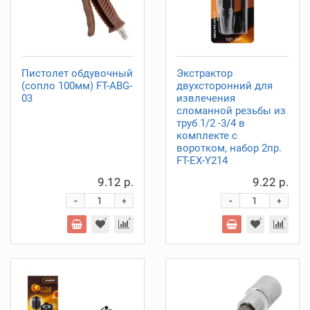
Пистолет обдувочный
Экстрактор
(сопло 100мм) FT-ABG-
двухсторонний для
03
извлечения
сломанной резьбы из
труб 1/2 -3/4 в
комплекте с
воротком, набор 2пр.
FT-EX-Y214
9.12 р.
9.22 р.
-
-
+
+