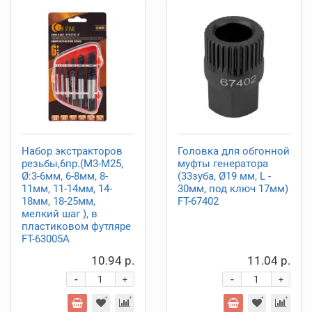
Набор экстракторов
Головка для обгонной
резьбы,6пр.(М3-М25,
муфты генератора
Ø:3-6мм, 6-8мм, 8-
(33зуба, Ø19 мм, L -
11мм, 11-14мм, 14-
30мм, под ключ 17мм)
18мм, 18-25мм,
FT-67402
мелкий шаг ), в
пластиковом футляре
FT-63005A
10.94 р.
11.04 р.
-
-
+
+