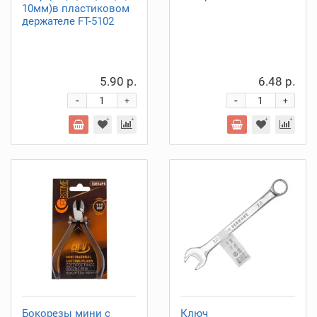
10мм)в пластиковом
держателе FT-5102
5.90 р.
6.48 р.
-
-
+
+
Бокорезы мини с
Ключ