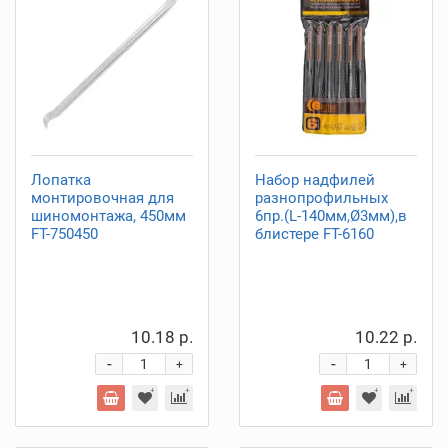
Лопатка
Набор надфилей
монтировочная для
разнопрофильных
шиномонтажа, 450мм
6пр.(L-140мм,Ø3мм),в
FT-750450
блистере FT-6160
10.18 р.
10.22 р.
-
-
+
+