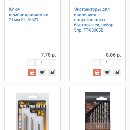
Ключ
Экстракторы для
комбинированный
извлечения
21мм FT-75521
поврежденных
болтов/гаек, набор
5пр. FT-63005B
7.78 р.
8.06 р.
-
-
+
+