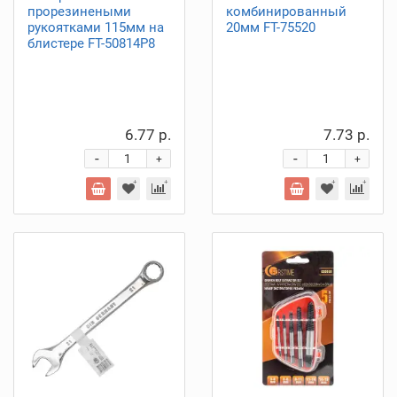
прорезинеными
комбинированный
рукоятками 115мм на
20мм FT-75520
блистере FT-50814P8
6.77 р.
7.73 р.
-
-
+
+