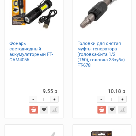
Фонарь
Головки для снятия
светодиодный
муфты генератора
аккумуляторный FT-
(головка-бита 1/2
CAM4056
(T50), головка 33зуба)
FT-678
9.55 р.
10.18 р.
-
-
+
+