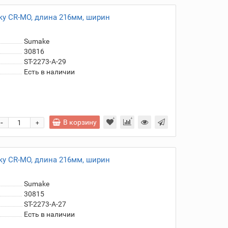
у CR-MO, длина 216мм, ширин
Sumake
30816
ST-2273-A-29
Есть в наличии
-
В корзину
+
у CR-MO, длина 216мм, ширин
Sumake
30815
ST-2273-A-27
Есть в наличии