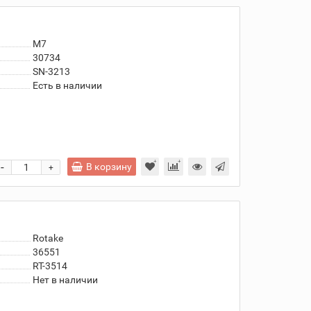
M7
30734
SN-3213
Есть в наличии
-
В корзину
+
Rotake
36551
RT-3514
Нет в наличии