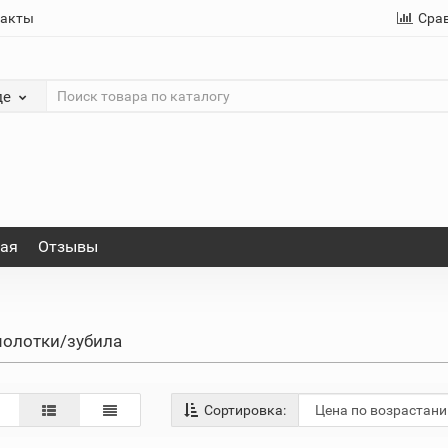
такты
Сра
де
ная
Отзывы
олотки/зубила
Сортировка: