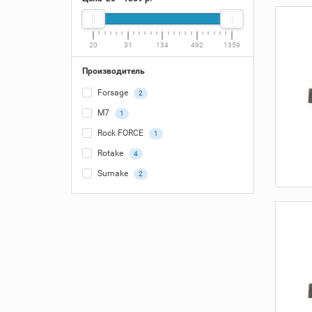
20
31
134
492
1359
Производитель
Forsage
2
M7
1
Rock FORCE
1
Rotake
4
Sumake
2