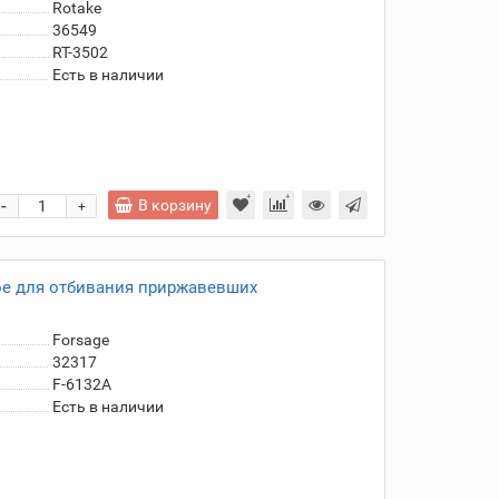
Rotake
36549
RT-3502
Есть в наличии
-
В корзину
+
ое для отбивания приржавевших
Forsage
32317
F-6132A
Есть в наличии