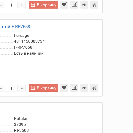
-
В корзину
+
атой F-RP7658
Forsage
4811450003734
F-RP7658
Есть в наличии
-
В корзину
+
Rotake
37095
RT-3503