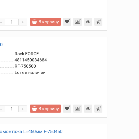
-
В корзину
+
0
Rock FORCE
4811450034684
RF-750500
Есть в наличии
-
В корзину
+
омонтажа L=450мм F-750450