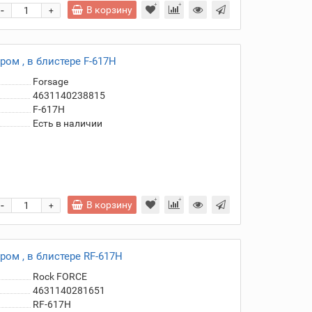
-
В корзину
+
ом , в блистере F-617H
Forsage
4631140238815
F-617H
Есть в наличии
-
В корзину
+
ом , в блистере RF-617H
Rock FORCE
4631140281651
RF-617H