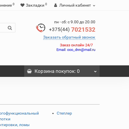
0
0
внение
Закладки
Личный кабинет
пн - сб: с 9.00 до 20.00
7021532
+375(44)
Заказать обратный звонок
Заказ онлайн 24/7
Email:
ooo_dnn@mail.ru
Корзина
покупок
: 0
огофункциональный
Степлер
лотки
нтировки, ломы