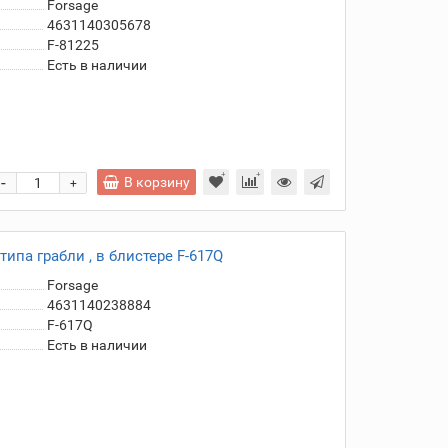
Forsage
4631140305678
F-81225
Есть в наличии
-
В корзину
+
ипа грабли , в блистере F-617Q
Forsage
4631140238884
F-617Q
Есть в наличии