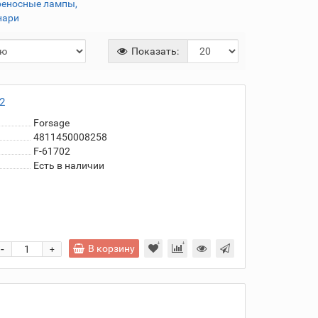
реносные лампы,
нари
Показать:
2
Forsage
4811450008258
F-61702
Есть в наличии
-
В корзину
+