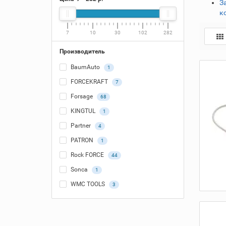
З
к
7
10
30
102
282
Производитель
BaumAuto
1
FORCEKRAFT
7
Forsage
68
KINGTUL
1
Partner
4
PATRON
1
Rock FORCE
44
Sonca
1
WMC TOOLS
3