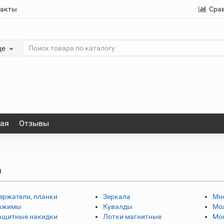
такты
Сра
де
ная
Отзывы
й
ержатели, планки
Зеркала
Мн
ажимы
Кувалды
Мо
ащитные накидки
Лотки магнитные
Мо