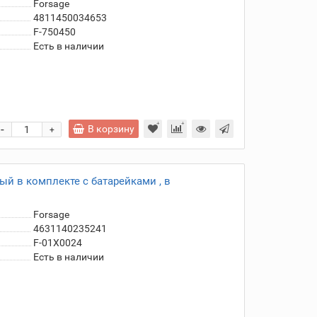
Forsage
4811450034653
F-750450
Есть в наличии
-
В корзину
+
й в комплекте с батарейками , в
Forsage
4631140235241
F-01X0024
Есть в наличии