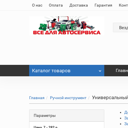
О нас
Оплата
Доставка
Гарантия
Кон
Вез
Каталог
товаров
Глав
Универсальны
Главная
Ручной инструмент
Д
Параметры
З
З
Цена
7
-
282
р.