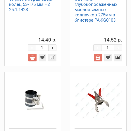
колец 53-175 мм HZ
глубокопосаженных
25.1.142S
маслосъемных
колпачков 275мм,в
блистере PA-9G0103
14.40 р.
14.52 р.
-
-
+
+