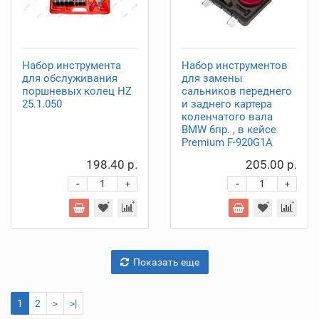
Набор инструмента
Набор инструментов
для обслуживания
для замены
поршневых колец HZ
сальников переднего
25.1.050
и заднего картера
коленчатого вала
BMW 6пр. , в кейсе
Premium F-920G1A
198.40 р.
205.00 р.
-
-
+
+
Показать еще
1
2
>
>|