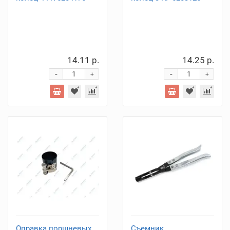
14.11 р.
14.25 р.
-
-
+
+
Оправка поршневых
Съемник