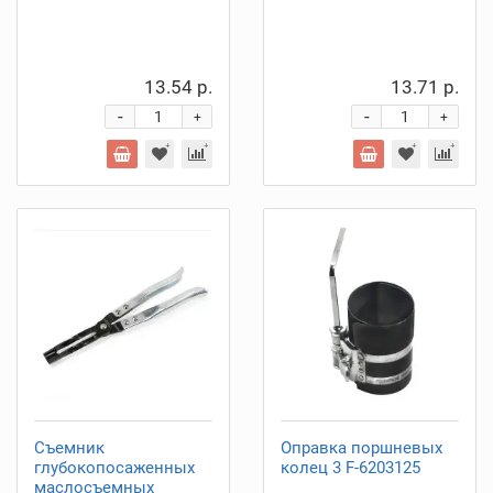
13.54 р.
13.71 р.
-
-
+
+
Съемник
Оправка поршневых
глубокопосаженных
колец 3 F-6203125
маслосъемных