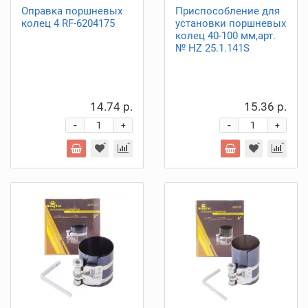
Оправка поршневых
Приспособление для
колец 4 RF-6204175
установки поршневых
колец 40-100 мм,арт.
№ HZ 25.1.141S
14.74 р.
15.36 р.
-
-
+
+