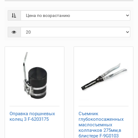
Оправка поршневых
Съемник
колец 3 F-6203175
глубокопосаженных
маслосъемных
колпачков 275мм,в
блистере F-9G0103