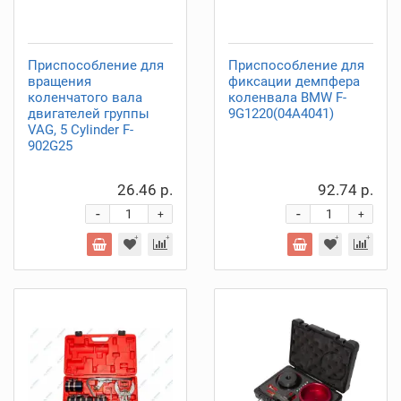
Приспособление для
Приспособление для
вращения
фиксации демпфера
коленчатого вала
коленвала BMW F-
двигателей группы
9G1220(04A4041)
VAG, 5 Cylinder F-
902G25
26.46 р.
92.74 р.
-
-
+
+