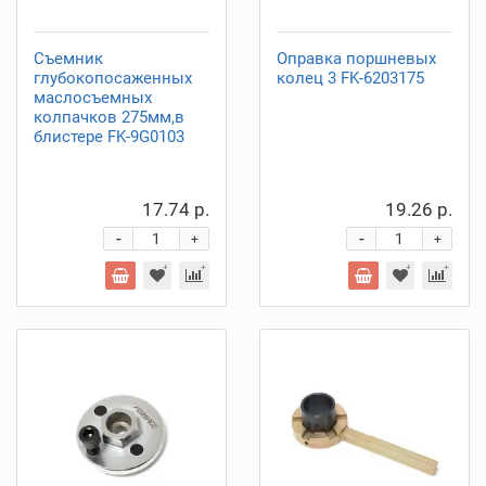
Съемник
Оправка поршневых
глубокопосаженных
колец 3 FK-6203175
маслосъемных
колпачков 275мм,в
блистере FK-9G0103
17.74 р.
19.26 р.
-
-
+
+