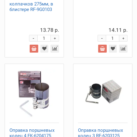
колпачков 275мм, в
блистере RF-9G0103
13.78 р.
14.11 р.
-
-
+
+
Оправка поршневых
Оправка поршневых
колец 4 FK-6204175
колец 3 RF-6203125