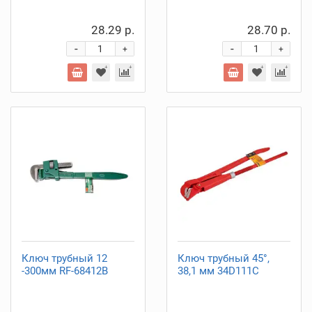
28.29 р.
28.70 р.
-
-
+
+
Ключ трубный 12
Ключ трубный 45°,
-300мм RF-68412B
38,1 мм 34D111C