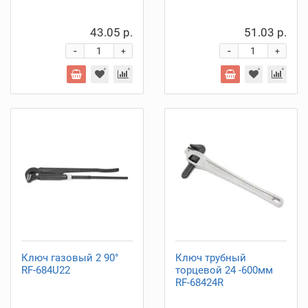
43.05 р.
51.03 р.
-
-
+
+
Ключ газовый 2 90°
Ключ трубный
RF-684U22
торцевой 24 -600мм
RF-68424R