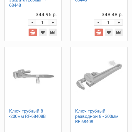
захвата1200мм F-
68448
68448
344.96 р.
348.48 р.
-
-
+
+
Ключ трубный 8
Ключ трубный
-200мм RF-68408B
разводной 8 - 200мм
RF-68408