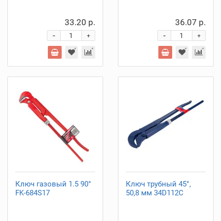
33.20 р.
36.07 р.
-
-
+
+
Ключ газовый 1.5 90°
Ключ трубный 45°,
FK-684S17
50,8 мм 34D112C