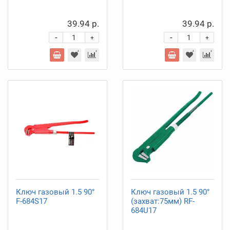
39.94 р.
39.94 р.
-
-
+
+
Ключ газовый 1.5 90°
Ключ газовый 1.5 90°
F-684S17
(захват:75мм) RF-
684U17