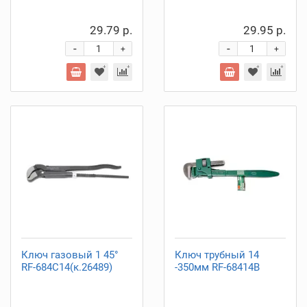
29.79 р.
29.95 р.
-
-
+
+
Ключ газовый 1 45°
Ключ трубный 14
RF-684C14(к.26489)
-350мм RF-68414B