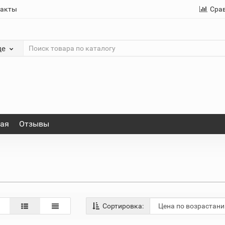
такты
Сра
де
ная
Отзывы
Сортировка: