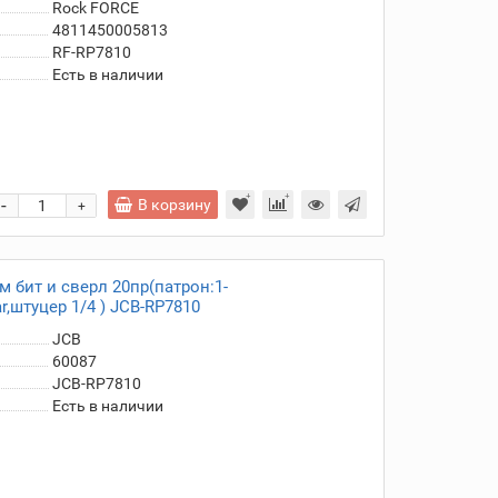
Rock FORCE
4811450005813
RF-RP7810
Есть в наличии
-
В корзину
+
 бит и сверл 20пр(патрон:1-
r,штуцер 1/4 ) JCB-RP7810
JCB
60087
JCB-RP7810
Есть в наличии