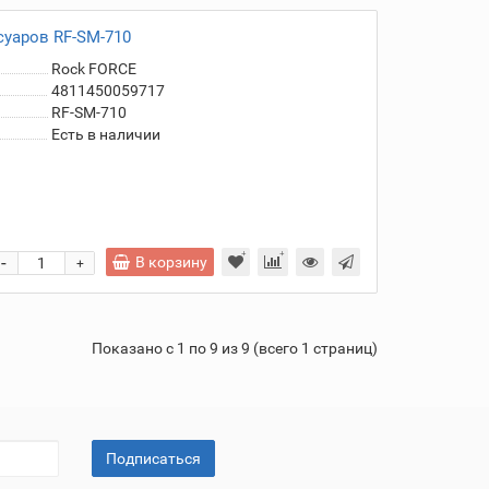
уаров RF-SM-710
Rock FORCE
4811450059717
RF-SM-710
Есть в наличии
-
В корзину
+
Показано с 1 по 9 из 9 (всего 1 страниц)
Подписаться