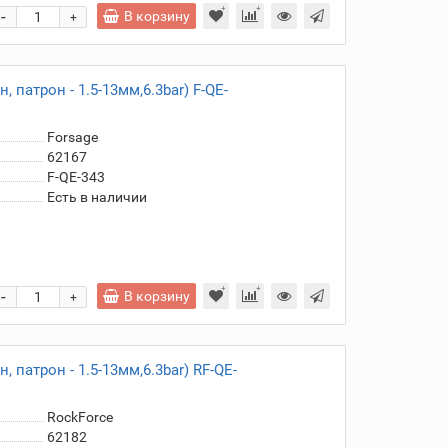
-
В корзину
+
патрон - 1.5-13мм,6.3bar) F-QE-
Forsage
62167
F-QE-343
Есть в наличии
-
В корзину
+
 патрон - 1.5-13мм,6.3bar) RF-QE-
RockForce
62182