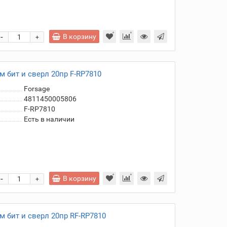
-
В корзину
+
 бит и сверл 20пр F-RP7810
Forsage
4811450005806
F-RP7810
Есть в наличии
-
В корзину
+
 бит и сверл 20пр RF-RP7810