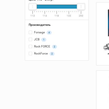
113
114
118
133
293
Производитель
Forsage
4
JCB
1
Rock FORCE
2
RockForce
2