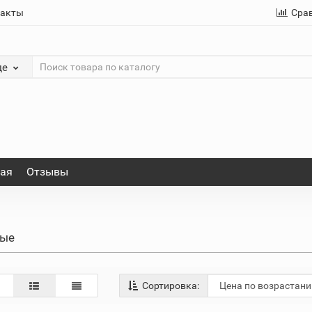
такты
Сра
де
ная
Отзывы
ные
Сортировка: