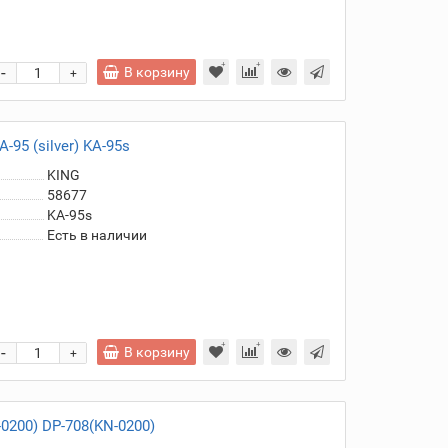
-
В корзину
+
95 (silver) KA-95s
KING
58677
KA-95s
Есть в наличии
-
В корзину
+
0200) DP-708(KN-0200)