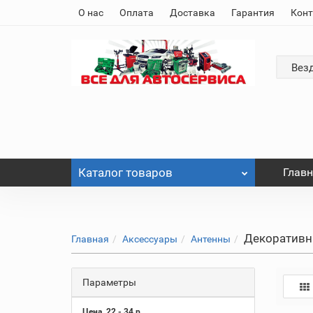
О нас
Оплата
Доставка
Гарантия
Кон
Вез
Каталог
товаров
Глав
Декоратив
Главная
Аксессуары
Антенны
Параметры
Цена
22
-
34
р.