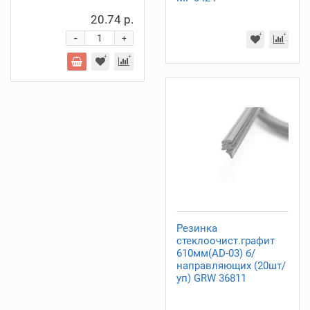
20.74 р.
-
+
Резинка
стеклоочист.графит
610мм(AD-03) б/
направляющих (20шт/
уп) GRW 36811