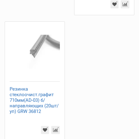
Резинка
стеклоочист.графит
710мм(AD-03) б/
направляющих (20шт/
уп) GRW 36812