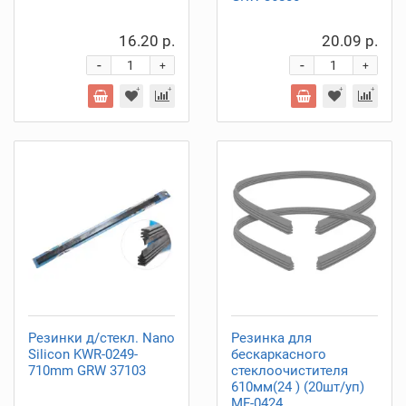
16.20 р.
20.09 р.
-
-
+
+
Резинки д/стекл. Nano
Резинка для
Silicon KWR-0249-
бескаркасного
710mm GRW 37103
стеклоочистителя
610мм(24 ) (20шт/уп)
MF-0424