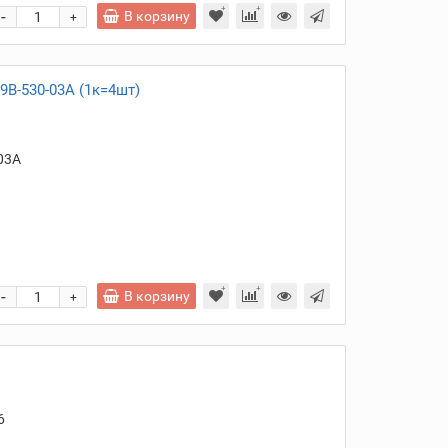
-
В корзину
+
B-530-03A (1к=4шт)
03A
и
-
В корзину
+
6