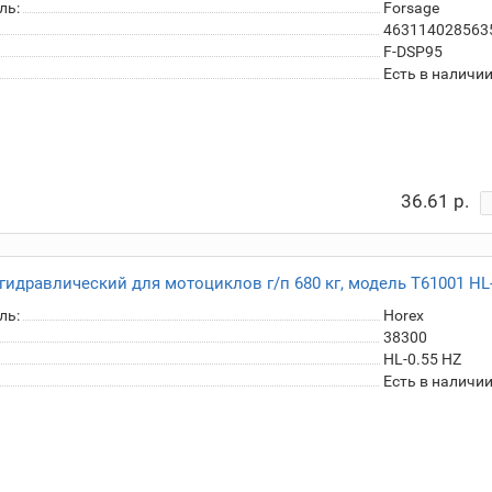
ль:
Forsage
463114028563
F-DSP95
Есть в наличи
36.61 р.
идравлический для мотоциклов г/п 680 кг, модель T61001 HL-
ль:
Horex
38300
HL-0.55 HZ
Есть в наличи