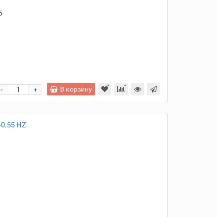
5
и
-
В корзину
+
0.55 HZ
и