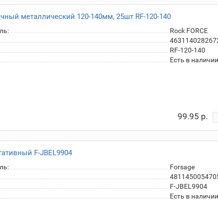
чный металлический 120-140мм, 25шт RF-120-140
ль:
Rock FORCE
463114028267
RF-120-140
Есть в наличи
99.95 р.
тативный F-JBEL9904
ль:
Forsage
481145005470
F-JBEL9904
Есть в наличи