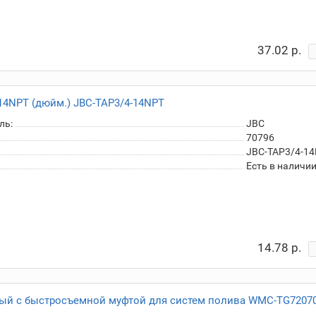
37.02 р.
14NPT (дюйм.) JBC-TAP3/4-14NPT
ль:
JBC
70796
JBC-TAP3/4-1
Есть в наличи
14.78 р.
ый с быстросъемной муфтой для систем полива WMC-TG7207