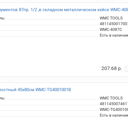
рументов 87пр. 1/2 ,в складном металлическом кейсе WMC-40
ль:
WMC TOOLS
481145001700
WMC-4087C
Есть в наличи
207.68 р.
остный 45х80см WMC-TG4001001B
ль:
WMC TOOLS
481145007461
WMC-TG40010
Есть в наличи