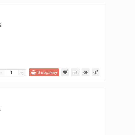
2
и
-
В корзину
+
5
и