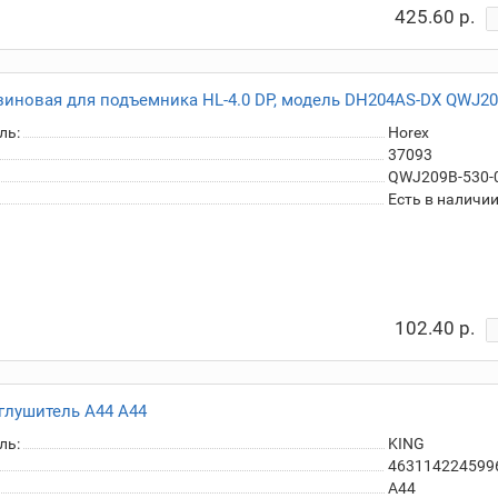
425.60 р.
иновая для подъемника HL-4.0 DP, модель DH204AS-DX QWJ209
ль:
Horex
37093
QWJ209B-530-
Есть в наличи
102.40 р.
глушитель A44 A44
ль:
KING
463114224599
A44