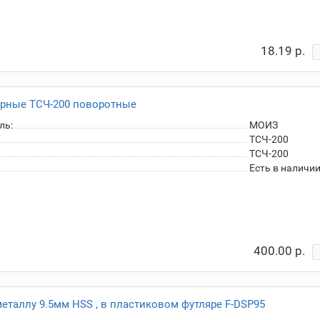
18.19 р.
р­ные ТСЧ-200 по­во­рот­ные
ль:
МОИЗ
ТСЧ-200
ТСЧ-200
Есть в наличи
400.00 р.
еталлу 9.5мм HSS , в пластиковом футляре F-DSP95