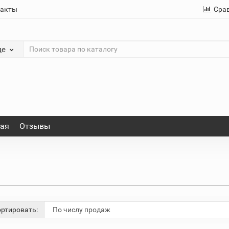
такты
Сра
де
ная
Отзывы
ртировать: