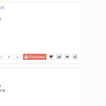
87C
7
и
-
В корзину
+
1
01B
и