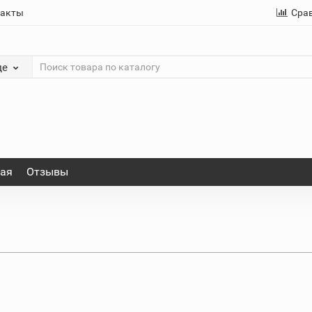
такты
Сра
де
ная
Отзывы