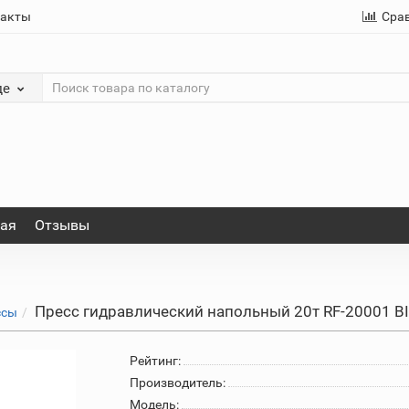
такты
Сра
де
ная
Отзывы
Пресс гидравлический напольный 20т RF-20001 BIG
ссы
Рейтинг:
Производитель:
Модель: