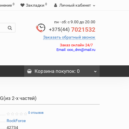
0
0
внение
Закладки
Личный кабинет
пн - сб: с 9.00 до 20.00
7021532
+375(44)
Заказать обратный звонок
Заказ онлайн 24/7
Email:
ooo_dnn@mail.ru
Корзина
покупок
: 0
(из 2-х частей)
0 отзывов
RockForce
42734