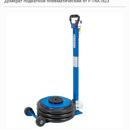
Домкрат подкатной пневматический 6т F-TRA1823