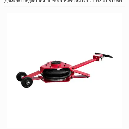
Домкрат подкатной пневматический г/п 2 т HZ 01.5.006H