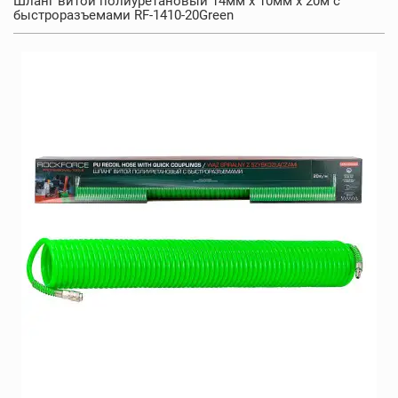
Шланг витой полиуретановый 14мм х 10мм х 20м с
быстроразъемами RF-1410-20Green