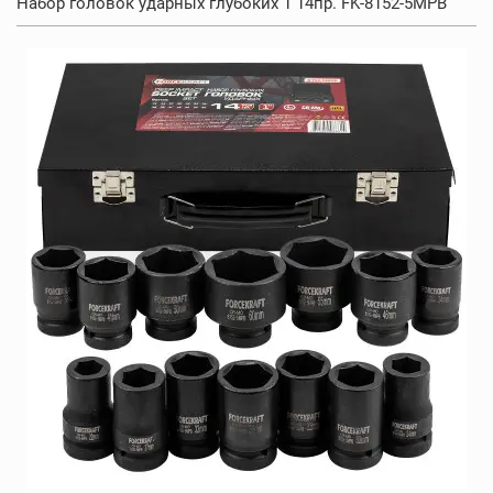
Набор головок ударных глубоких 1 14пр. FK-8152-5MPB