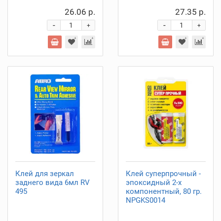
26.06 р.
27.35 р.
-
-
+
+
Клей для зеркал
Клей суперпрочный -
заднего вида 6мл RV
эпоксидный 2-х
495
компонентный, 80 гр.
NPGKS0014