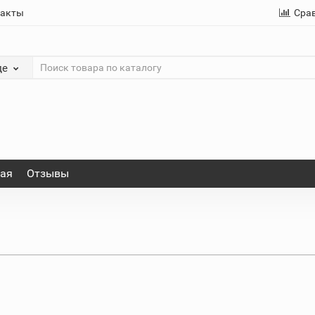
такты
Сра
де
ная
Отзывы