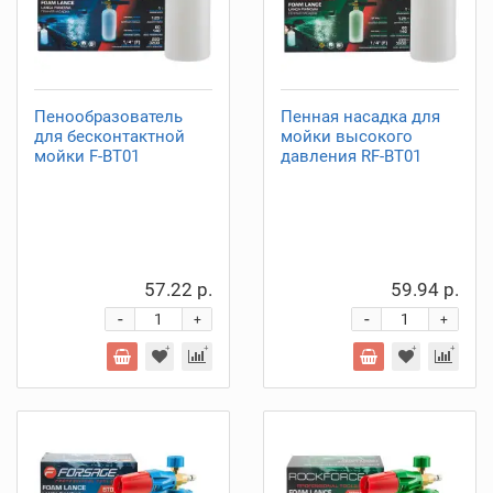
Пенообразователь
Пенная насадка для
для бесконтактной
мойки высокого
мойки F-BT01
давления RF-BT01
57.22 р.
59.94 р.
-
-
+
+