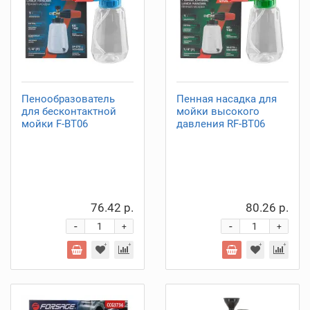
Пенообразователь
Пенная насадка для
для бесконтактной
мойки высокого
мойки F-BT06
давления RF-BT06
76.42 р.
80.26 р.
-
-
+
+