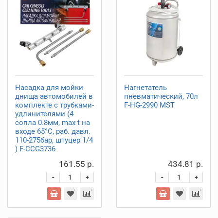
Насадка для мойки
Нагнетатель
днища автомобилей в
пневматический, 70л
комплекте с трубками-
F-HG-2990 MST
удлинителями (4
сопла 0.8мм, max t на
входе 65°С, раб. давл.
110-275бар, штуцер 1/4
) F-CCG3736
161.55 р.
434.81 р.
-
-
+
+