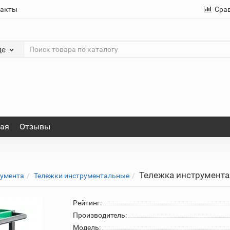
такты
Сра
де
ная
Отзывы
Тележка инструментал
румента
Тележки инструментальные
Рейтинг:
Производитель:
Модель: