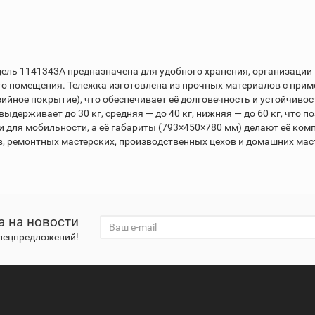
ель 1141343A предназначена для удобного хранения, организации
го помещения. Тележка изготовлена из прочных материалов с при
зийное покрытие), что обеспечивает её долговечность и устойчиво
ыдерживает до 30 кг, средняя — до 40 кг, нижняя — до 60 кг, что 
 для мобильности, а её габариты (793×450×780 мм) делают её ком
в, ремонтных мастерских, производственных цехов и домашних маст
а на новости
спецпредложений!