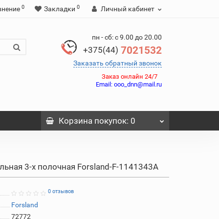
0
0
внение
Закладки
Личный кабинет
пн - сб: с 9.00 до 20.00
7021532
+375(44)
Заказать обратный звонок
Заказ онлайн 24/7
Email:
ooo_dnn@mail.ru
Корзина
покупок
: 0
ьная 3-х полочная Forsland-F-1141343A
0 отзывов
Forsland
72772