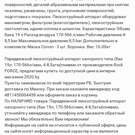
поверхностей, деталей абразивными материалами при снятии
окалины, ржавчины, грунта, упрочнения поверхностей,
подготовке к покраске. Пескоструйный аппарат оборудован
манометром, фильтром (влагоотдилитель), пескоструйным
пистолетом, одним соплом и шлангом. Характеристики: Объем
бака 19 л Расход воздуха 170-566 л/мин Рабочее давление 4-
8,5 bar Максимальное давление 8,5 bar Дополнительно в
комплекте: Маска Сопло - 3 шт. Воронка. Вес: 16.00кг
Передвижной пескоструйный аппарат напорного типа (бак
19л, 170-566л/мин, 4-8,5атм)пневмо от производителя Rock
FORCE, предлагаем купить по доступной цене в интерне
магазине 2020.by.
Пункты самовывоза по всей территории РБ. Быстрая
доставка по Минску. При заказе назовите менеджеру код:
4811450004458 или оформите заказ в корзину.
По НАЛИЧИЮ товара: Передвижной пескоструйный аппарат
напорного типа (бак 19л, 170-566л/мин, 4-8,5атм)пневмо,
уточняйте у менеджера по телефону или закажите обратный
звонок! Мы обязательно Вам перезвоним!
Информация на сайте не относится к публичной оферте, цены
на сайте носят информационный характер и не являются