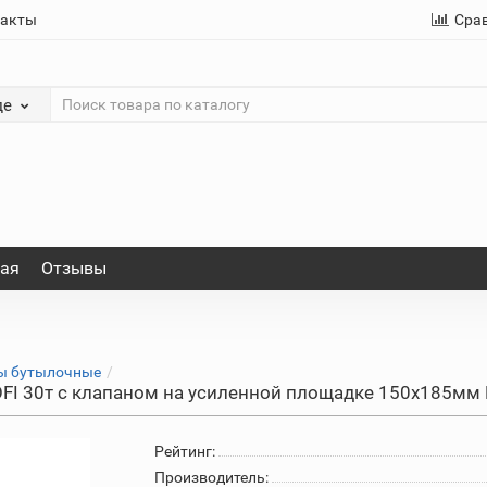
такты
Сра
де
ная
Отзывы
ы бутылочные
I 30т с клапаном на усиленной площадке 150х185мм 
Рейтинг:
Производитель: