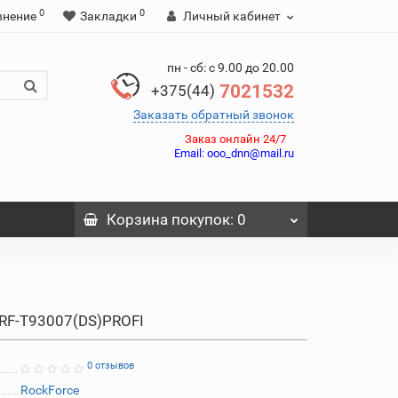
0
0
внение
Закладки
Личный кабинет
пн - сб: с 9.00 до 20.00
7021532
+375(44)
Заказать обратный звонок
Заказ онлайн 24/7
Email:
ooo_dnn@mail.ru
Корзина
покупок
: 0
RF-T93007(DS)PROFI
0 отзывов
RockForce