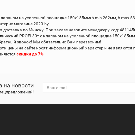
лапаном на усиленной площадке 150х185мм(h min 262мм, h max 53
нтерне магазине 2020.by.
 доставка по Минску. При заказе назовите менеджеру код: 481145
ческий PROFI 30т с клапаном на усиленной площадке 150х185мм(h
обратный звонок! Мы обязательно Вам перезвоним!
рте, цены на сайте носят информационный характер и не являются 
меняются
скидки до 7%
а на новости
спецпредложений!