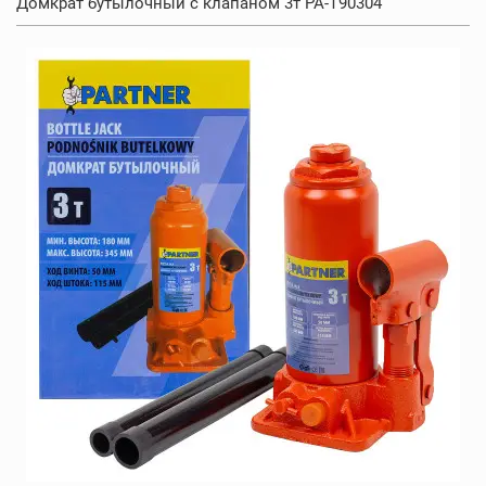
Домкрат бутылочный с клапаном 3т PA-T90304