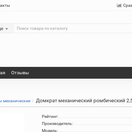
такты
Сра
де
ная
Отзывы
Домкрат механический ромбический 2,5
 механические
Рейтинг:
Производитель:
Модель: