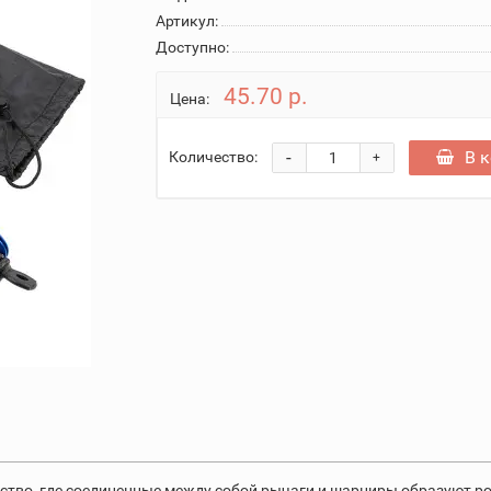
Артикул:
Доступно:
45.70 р.
Цена:
-
В 
Количество:
+
ство, где соединенные между собой рычаги и шарниры образуют р