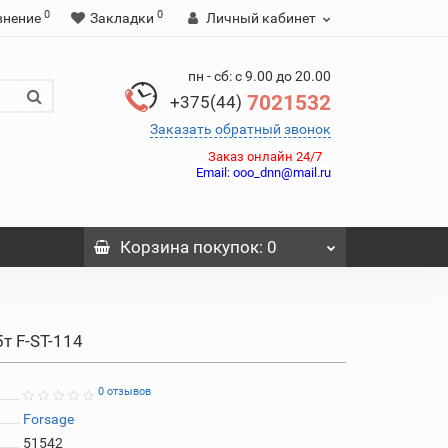
0
0
внение
Закладки
Личный кабинет
пн - сб: с 9.00 до 20.00
7021532
+375(44)
Заказать обратный звонок
Заказ онлайн 24/7
Email:
ooo_dnn@mail.ru
Корзина
покупок
: 0
т F-ST-114
0 отзывов
Forsage
51542