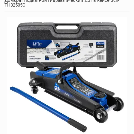
Домкрат подкатной гидравлический 2,5т в кейсе Sch-
TH32505C