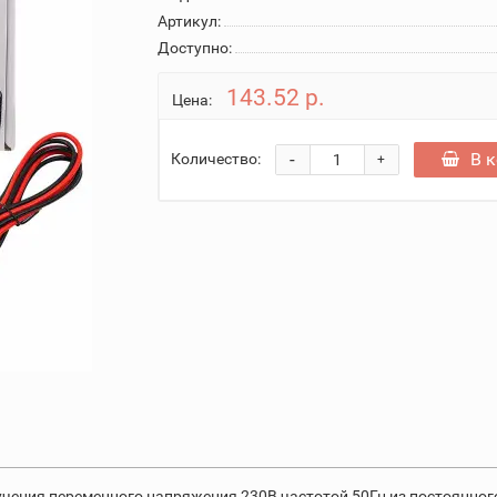
Артикул:
Доступно:
143.52 р.
Цена:
-
В 
Количество:
+
учения переменного напряжения 230В частотой 50Гц из постоянног