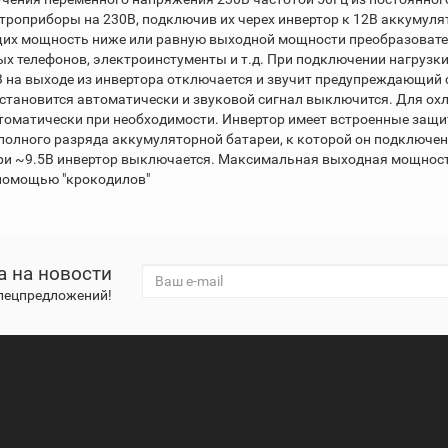
ктроприборы на 230В, подключив их черех инвертор к 12В аккумул
х мощность ниже или равную выходной мощности преобразователя
ых телефонов, электроинстументы и т.д. При подключении нагрузк
В на выходе из инвертора отключается и звучит предупреждающий 
становится автоматически и звуковой сигнал выключится. Для ох
матически при необходимости. Инвертор имеет встроенные защиты
олного разряда аккумуляторной батареи, к которой он подключен
при ~9.5В инвертор выключается. Максимальная выходная мощнос
 помощью "крокодилов"
а на новости
спецпредложений!