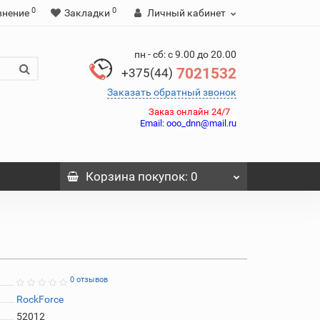
0
0
внение
Закладки
Личный кабинет
пн - сб: с 9.00 до 20.00
7021532
+375(44)
Заказать обратный звонок
Заказ онлайн 24/7
Email:
ooo_dnn@mail.ru
Корзина
покупок
: 0
0 отзывов
RockForce
52012