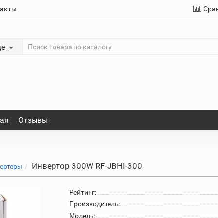
такты
Сра
де
ная
Отзывы
Инвертор 300W RF-JBHI-300
ертеры
Рейтинг:
Производитель:
Модель: