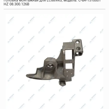
Головка монтажная для LC889NS, модель: C-8A-1510001
HZ 08.300.126B