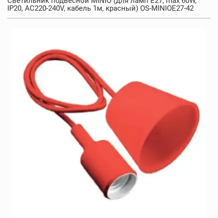
Светильник подвесной MINIO (для ламп Е27, max 60W,
IP20, AC220-240V, кабель 1м, красный) OS-MINIOE27-42