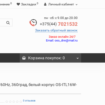
0
0
внение
Закладки
Личный кабинет
пн - сб: с 9.00 до 20.00
7021532
+375(44)
Заказать обратный звонок
Заказ онлайн 24/7
Email:
ooo_dnn@mail.ru
Корзина
покупок
: 0
/60Hz, 360град, белый корпус OS-ITL16W-
0 отзывов