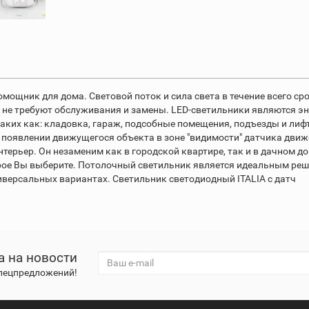
мощник для дома. Световой поток и сила света в течение всего ср
 не требуют обслуживания и замены. LED-светильники являются э
аких как: кладовка, гараж, подсобные помещения, подъезды и лиф
 появлении движущегося объекта в зоне "видимости" датчика движ
терьер. Он незаменим как в городской квартире, так и в дачном д
орое Вы выберите. Потолочный светильник является идеальным р
ниверсальных вариантах. Светильник светодиодный ITALIA с датч
а на новости
спецпредложений!