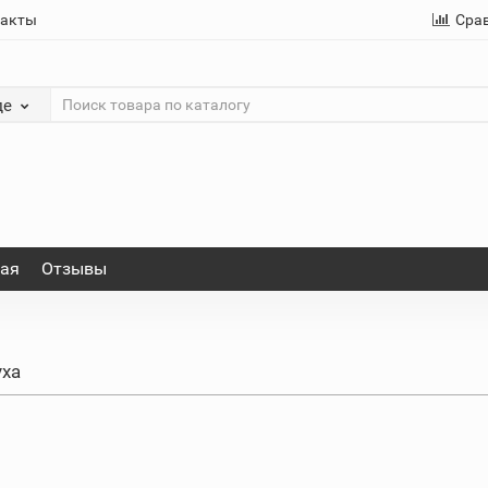
такты
Сра
де
ная
Отзывы
ха