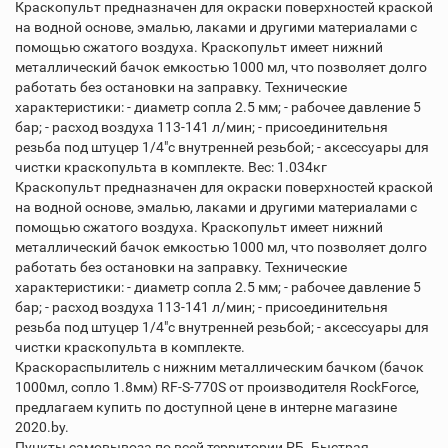
Краскопульт предназначен для окраски поверхностей краской
на водной основе, эмалью, лаками и другими материалами с
помощью сжатого воздуха. Краскопульт имеет нижний
металлический бачок емкостью 1000 мл, что позволяет долго
работать без остановки на заправку. Технические
характеристики: - диаметр сопла 2.5 мм; - рабочее давление 5
бар; - расход воздуха 113-141 л/мин; - присоединительня
резьба под штуцер 1/4"с внутренней резьбой; - аксессуары для
чистки краскопульта в комплекте. Вес: 1.034кг
Краскопульт предназначен для окраски поверхностей краской
на водной основе, эмалью, лаками и другими материалами с
помощью сжатого воздуха. Краскопульт имеет нижний
металлический бачок емкостью 1000 мл, что позволяет долго
работать без остановки на заправку. Технические
характеристики: - диаметр сопла 2.5 мм; - рабочее давление 5
бар; - расход воздуха 113-141 л/мин; - присоединительня
резьба под штуцер 1/4"с внутренней резьбой; - аксессуары для
чистки краскопульта в комплекте.
Краскораспылитель с нижним металлическим бачком (бачок
1000мл, сопло 1.8мм) RF-S-770S от производителя RockForce,
предлагаем купить по доступной цене в интерне магазине
2020.by.
Пункты самовывоза по всей территории РБ. Быстрая