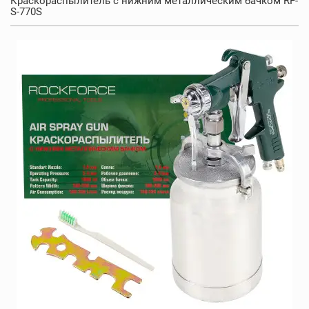
Краскораспылитель с нижним металлическим бачком RF-
S-770S