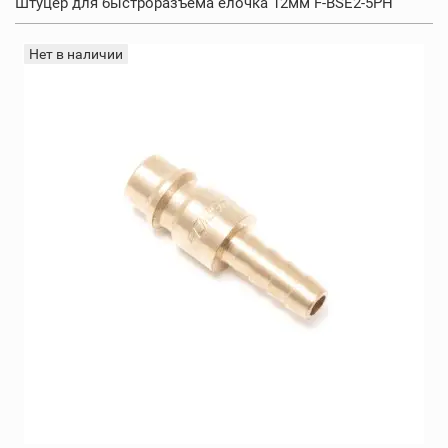
Штуцер для быстроразъема елочка 12мм F-BSE2-5PH
Нет в наличии